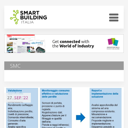
SMC
27
SEP
'22