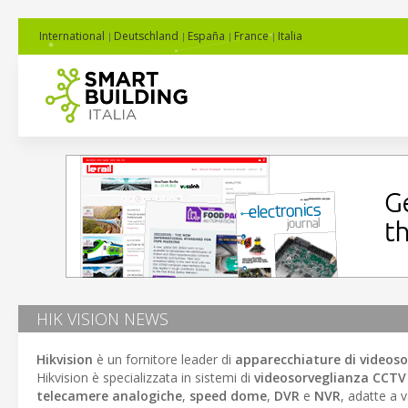
International
Deutschland
España
France
Italia
HIK VISION NEWS
Hikvision
è un fornitore leader di
apparecchiature di videoso
Hikvision è specializzata in sistemi di
videosorveglianza CCTV
telecamere analogiche
,
speed dome
,
DVR
e
NVR
, adatte a 