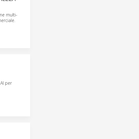
ne multi-
erciale.
AI per