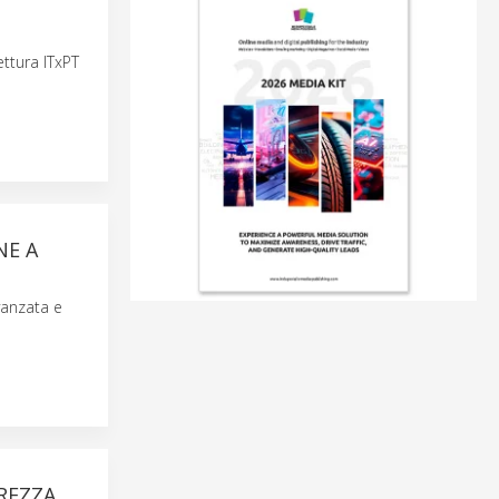
ettura ITxPT
NE A
vanzata e
REZZA