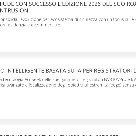
HIUDE CON SUCCESSO L'EDIZIONE 2026 DEL SUO 
 INTRUSION
consolida l'evoluzione dell'ecosistema di sicurezza con un focus sulle 
tori residenziale e commerciale.
EO INTELLIGENTE BASATA SU IA PER REGISTRATORI D
 la tecnologia AcuSeek nelle sue gamme di registratori NVR K/VPro e I/V
si avanzate e localizzazione degli obiettivi all'estremità (edge) senz