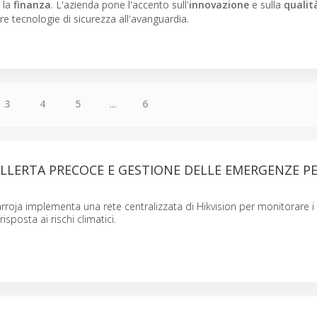
 la
finanza
. L'azienda pone l'accento sull'
innovazione
e sulla
qualit
re tecnologie di sicurezza all'avanguardia.
3
4
5
...
6
ALLERTA PRECOCE E GESTIONE DELLE EMERGENZE P
roja implementa una rete centralizzata di Hikvision per monitorare i liv
isposta ai rischi climatici.