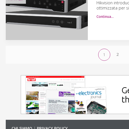
Hikvision introdu
ottimizzata per si
Continua…
2
1
CHI SIAMO
|
PRIVACY POLICY