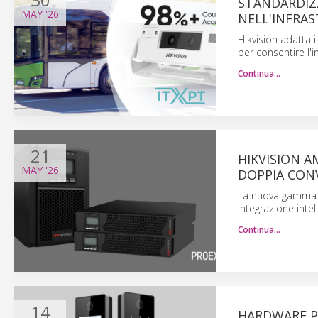
STANDARDIZZ
MAY
'26
NELL'INFRA
Hikvision adatta 
per consentire l'i
Continua…
21
HIKVISION A
MAY
'26
DOPPIA CON
La nuova gamma di
integrazione intell
Continua…
14
HARDWARE PE