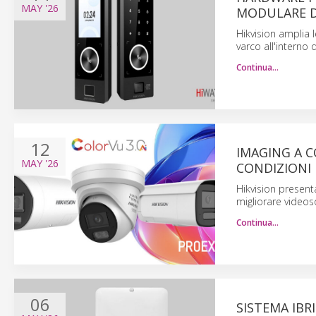
MAY
'26
MODULARE DE
Hikvision amplia 
varco all'interno
Continua…
12
IMAGING A C
MAY
'26
CONDIZIONI 
Hikvision present
migliorare videos
Continua…
06
SISTEMA IBR