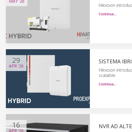
MAY
'26
Hikvision introduc
Continua…
29
SISTEMA IBRI
APR
'26
Hikvision introduc
scalabile.
Continua…
16
NVR AD ALTE
APR
'26