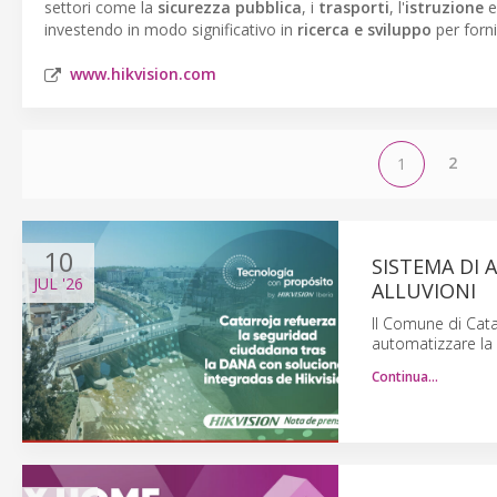
settori come la
sicurezza pubblica
, i
trasporti
, l'
istruzione
e
investendo in modo significativo in
ricerca e sviluppo
per forni
www.hikvision.com
2
1
10
SISTEMA DI 
JUL
'26
ALLUVIONI
Il Comune di Catar
automatizzare la r
Continua…