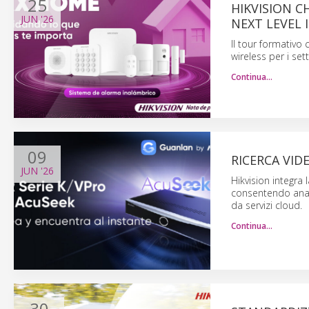
25
HIKVISION C
JUN
'26
NEXT LEVEL
Il tour formativo 
wireless per i set
Continua…
09
RICERCA VID
JUN
'26
Hikvision integra
consentendo anali
da servizi cloud.
Continua…
30