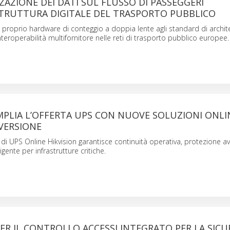
AZIONE DEI DATI SUL FLUSSO DI PASSEGGERI
STRUTTURA DIGITALE DEL TRASPORTO PUBBLICO
il proprio hardware di conteggio a doppia lente agli standard di archit
nteroperabilità multifornitore nelle reti di trasporto pubblico europee.
MPLIA L’OFFERTA UPS CON NUOVE SOLUZIONI ONLI
VERSIONE
 UPS Online Hikvision garantisce continuità operativa, protezione a
igente per infrastrutture critiche.
R IL CONTROLLO ACCESSI INTEGRATO PER LA SICU