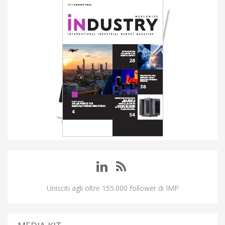
Unisciti agli oltre 155.000 follower di IMP