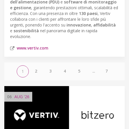
dell'alimentazione (PDU)
e
software di monitoraggio
e gestione
, garantendo prestazioni ottimali, scalabilità ed
efficienza. Con una presenza in oltre
130 paesi
, Vertiv
collabora con i clienti per affrontare le loro sfide più
urgenti, ponendo l'accento su
innovazione
,
affidabilità
e
sostenibilità
nel panorama digitale in rapida
evoluzione.
www.vertiv.com
2
3
4
5
...
7
1
06
AUG
'26