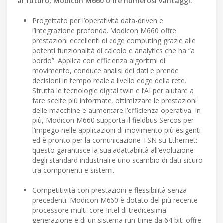
al futuro, Modicon M660 offre numerosi vantaggi.
Progettato per l’operatività data-driven e
l’integrazione profonda. Modicon M660 offre
prestazioni eccellenti di edge computing grazie alle
potenti funzionalità di calcolo e analytics che ha “a
bordo”. Applica con efficienza algoritmi di
movimento, conduce analisi dei dati e prende
decisioni in tempo reale a livello edge della rete.
Sfrutta le tecnologie digital twin e l’AI per aiutare a
fare scelte più informate, ottimizzare le prestazioni
delle macchine e aumentare l’efficienza operativa. In
più, Modicon M660 supporta il fieldbus Sercos per
l’impego nelle applicazioni di movimento più esigenti
ed è pronto per la comunicazione TSN su Ethernet:
questo garantisce la sua adattabilità all’evoluzione
degli standard industriali e uno scambio di dati sicuro
tra componenti e sistemi.
Competitività con prestazioni e flessibilità senza
precedenti. Modicon M660 è dotato del più recente
processore multi-core Intel di tredicesima
generazione e di un sistema run-time da 64 bit; offre