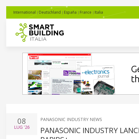
International
Deutschland
España
France
Italia
08
PANASONIC INDUSTRY NEWS
LUG
'26
PANASONIC INDUSTRY LANCI