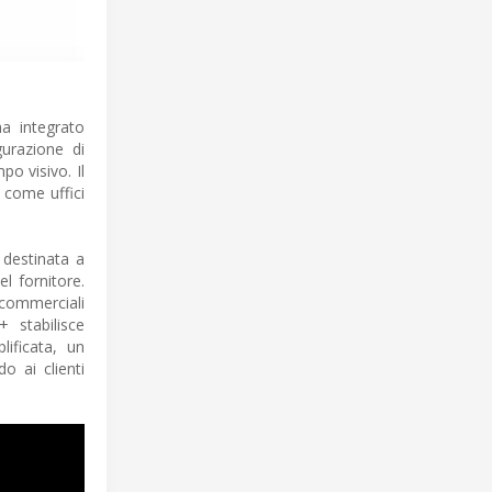
ha integrato
gurazione di
po visivo. Il
, come uffici
destinata a
l fornitore.
 commerciali
 stabilisce
lificata, un
o ai clienti