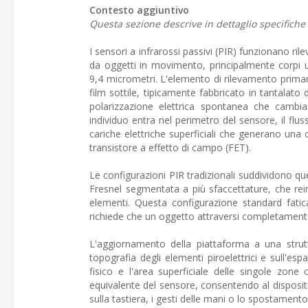
Contesto aggiuntivo
Questa sezione descrive in dettaglio specifich
I sensori a infrarossi passivi (PIR) funzionano ri
da oggetti in movimento, principalmente corpi u
9,4 micrometri. L'elemento di rilevamento primario
film sottile, tipicamente fabbricato in tantalato
polarizzazione elettrica spontanea che cambi
individuo entra nel perimetro del sensore, il flus
cariche elettriche superficiali che generano una 
transistore a effetto di campo (FET).
Le configurazioni PIR tradizionali suddividono que
Fresnel segmentata a più sfaccettature, che reindi
elementi. Questa configurazione standard fatic
richiede che un oggetto attraversi completamente 
L'aggiornamento della piattaforma a una strutt
topografia degli elementi piroelettrici e sull'es
fisico e l'area superficiale delle singole zone
equivalente del sensore, consentendo al dispositi
sulla tastiera, i gesti delle mani o lo spostament