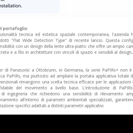
el portafoglio
zionalità tecnica ed estetica spaziale contemporanea, l'azienda 
rodotti "Flat Wide Detection Type" di recente lancio. Questa confi
nsibilità con un design della lente ultra-piatto che offre un ampio cam
creta e a filo in architetture con vincoli di spazio e sensibili al design
r di Panasonic a Ottobrunn, in Germania, la serie PaPIRs+ non è 
gica PaPIRs, ma piuttosto ad ampliare la portata applicativa totale de
enzionali rimangono una scelta tecnica efficace per le applicazioni
dabile del movimento a livello base. L'introduzione di PaPIRs+
 di ingegneria che richiedono una sensibilità di rilevamento amp
amento all'interno di parametri ambientali specializzati, garantend
estazione specifici adattati a distinti parametri applicativi.