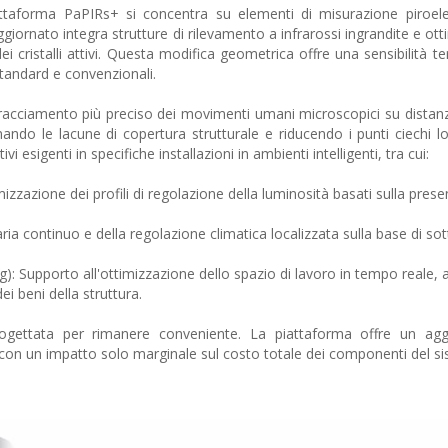
ttaforma PaPIRs+ si concentra su elementi di misurazione piroelett
giornato integra strutture di rilevamento a infrarossi ingrandite e ot
i cristalli attivi. Questa modifica geometrica offre una sensibilità t
standard e convenzionali.
 tracciamento più preciso dei movimenti umani microscopici su distanz
ndo le lacune di copertura strutturale e riducendo i punti ciechi loc
i esigenti in specifiche installazioni in ambienti intelligenti, tra cui:
zzazione dei profili di regolazione della luminosità basati sulla prese
ia continuo e della regolazione climatica localizzata sulla base di sott
ing): Supporto all'ottimizzazione dello spazio di lavoro in tempo reale, 
dei beni della struttura.
gettata per rimanere conveniente. La piattaforma offre un ag
te con un impatto solo marginale sul costo totale dei componenti del s