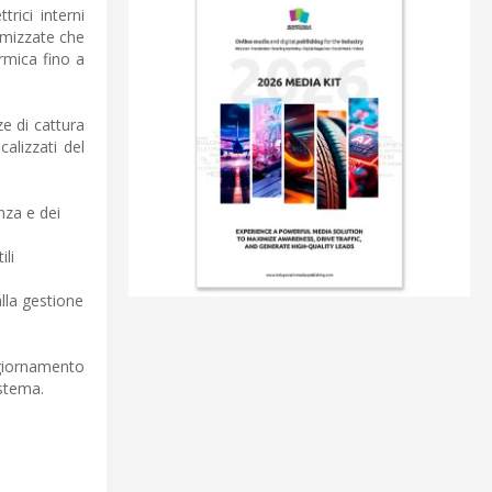
rici interni
timizzate che
ermica fino a
e di cattura
alizzati del
nza e dei
ili
alla gestione
giornamento
istema.