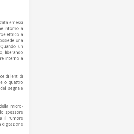
izzata emessi
he intorno a
roelettrico a
 possiede una
. Quando un
lo, liberando
re interno a
e di lenti di
due o quattro
 del segnale
della micro-
llo spessore
sa il rumore
a digitazione