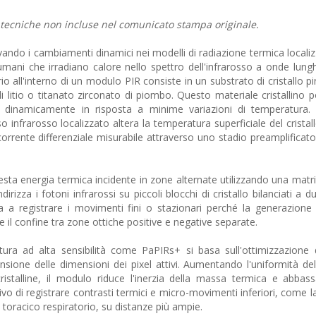
e tecniche non incluse nel comunicato stampa originale.
levando i cambiamenti dinamici nei modelli di radiazione termica local
mani che irradiano calore nello spettro dell'infrarosso a onde lung
 all'interno di un modulo PIR consiste in un substrato di cristallo pi
 di litio o titanato zirconato di piombo. Questo materiale cristallino
a dinamicamente in risposta a minime variazioni di temperatura
so infrarosso localizzato altera la temperatura superficiale del cristal
corrente differenziale misurabile attraverso uno stadio preamplificato
sta energia termica incidente in zone alternate utilizzando una matric
rizza i fotoni infrarossi su piccoli blocchi di cristallo bilanciati a 
a a registrare i movimenti fini o stazionari perché la generazione
il confine tra zone ottiche positive e negative separate.
ura ad alta sensibilità come PaPIRs+ si basa sull'ottimizzazione 
pansione delle dimensioni dei pixel attivi. Aumentando l'uniformità de
 cristalline, il modulo riduce l'inerzia della massa termica e abbas
vo di registrare contrasti termici e micro-movimenti inferiori, come l
o toracico respiratorio, su distanze più ampie.