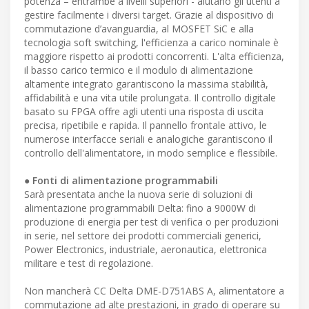
potenza – entrambe a livelli superiori - aiutano gli utenti a
gestire facilmente i diversi target. Grazie al dispositivo di
commutazione d’avanguardia, al MOSFET SiC e alla
tecnologia soft switching, l'efficienza a carico nominale è
maggiore rispetto ai prodotti concorrenti. L'alta efficienza,
il basso carico termico e il modulo di alimentazione
altamente integrato garantiscono la massima stabilità,
affidabilità e una vita utile prolungata. Il controllo digitale
basato su FPGA offre agli utenti una risposta di uscita
precisa, ripetibile e rapida. Il pannello frontale attivo, le
numerose interfacce seriali e analogiche garantiscono il
controllo dell'alimentatore, in modo semplice e flessibile.
● Fonti di alimentazione programmabili
Sarà presentata anche la nuova serie di soluzioni di
alimentazione programmabili Delta: fino a 9000W di
produzione di energia per test di verifica o per produzioni
in serie, nel settore dei prodotti commerciali generici,
Power Electronics, industriale, aeronautica, elettronica
militare e test di regolazione.
Non mancherà CC Delta DME-D751ABS A, alimentatore a
commutazione ad alte prestazioni, in grado di operare su