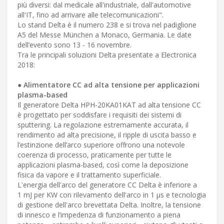
più diversi: dal medicale all'industriale, dall'automotive
all'IT, fino ad arrivare alle telecomunicazioni".
Lo stand Delta è il numero 238 e si trova nel padiglione
A5 del Messe München a Monaco, Germania. Le date
dell’evento sono 13 - 16 novembre.
Tra le principali soluzioni Delta presentate a Electronica
2018:
● Alimentatore CC ad alta tensione per applicazioni
plasma-based
Il generatore Delta HPH-20KA01KAT ad alta tensione CC
è progettato per soddisfare i requisiti dei sistemi di
sputtering. La regolazione estremamente accurata, il
rendimento ad alta precisione, il ripple di uscita basso e
l’estinzione dell’arco superiore offrono una notevole
coerenza di processo, praticamente per tutte le
applicazioni plasma-based, così come la deposizione
fisica da vapore e il trattamento superficiale.
L'energia dell'arco del generatore CC Delta è inferiore a
1 mJ per KW con rilevamento dell'arco in 1 µs e tecnologia
di gestione dell'arco brevettata Delta. Inoltre, la tensione
di innesco e l’impedenza di funzionamento a piena