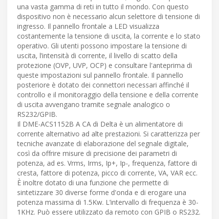
una vasta gamma di reti in tutto il mondo. Con questo
dispositivo non è necessario alcun selettore di tensione di
ingresso. Il pannello frontale a LED visualizza
costantemente la tensione di uscita, la corrente e lo stato
operativo. Gli utenti possono impostare la tensione di
uscita, l’intensità di corrente, il livello di scatto della
protezione (OVP, UVP, OCP) e consultare l'anteprima di
queste impostazioni sul pannello frontale. Il pannello
posteriore è dotato dei connettori necessari affinché il
controllo e il monitoraggio della tensione e della corrente
di uscita avvengano tramite segnale analogico o
RS232/GPIB.
Il DME-ACS1152B A CA di Delta è un alimentatore di
corrente alternativo ad alte prestazioni. Si caratterizza per
tecniche avanzate di elaborazione del segnale digitale,
così da offrire misure di precisione dei parametri di
potenza, ad es. Vrms, Irms, Ip+, Ip-, frequenza, fattore di
cresta, fattore di potenza, picco di corrente, VA, VAR ecc.
È inoltre dotato di una funzione che permette di
sintetizzare 30 diverse forme d'onda e di erogare una
potenza massima di 1.5Kw. L’intervallo di frequenza è 30-
1KHz. Può essere utilizzato da remoto con GPIB o RS232.