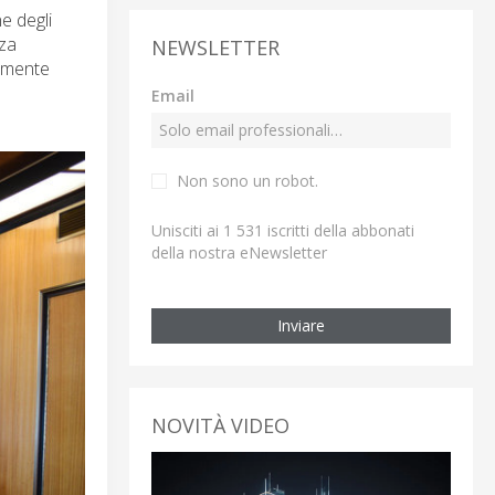
e degli
nza
NEWSLETTER
ormente
Email
Non sono un robot.
Unisciti ai 1 531 iscritti della abbonati
della nostra eNewsletter
Inviare
NOVITÀ VIDEO