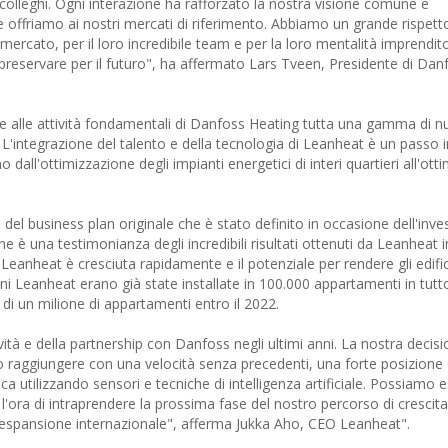
lleghi. Ogni interazione ha rafforzato la nostra visione comune e
e offriamo ai nostri mercati di riferimento. Abbiamo un grande rispetto
rcato, per il loro incredibile team e per la loro mentalità imprenditori
reservare per il futuro", ha affermato Lars Tveen, Presidente di Dan
e alle attività fondamentali di Danfoss Heating tutta una gamma di nu
 L'integrazione del talento e della tecnologia di Leanheat è un passo
 dall'ottimizzazione degli impianti energetici di interi quartieri all'ott
del business plan originale che è stato definito in occasione dell'inv
ne è una testimonianza degli incredibili risultati ottenuti da Leanheat 
eanheat è cresciuta rapidamente e il potenziale per rendere gli edific
zioni Leanheat erano già state installate in 100.000 appartamenti in tut
e di un milione di appartamenti entro il 2022.
vità e della partnership con Danfoss negli ultimi anni. La nostra decisi
 raggiungere con una velocità senza precedenti, una forte posizione 
a utilizzando sensori e tecniche di intelligenza artificiale. Possiamo e
o l'ora di intraprendere la prossima fase del nostro percorso di crescita
 espansione internazionale", afferma Jukka Aho, CEO Leanheat".