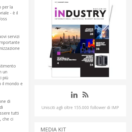
 per la
ale - è il
foss
ovi servizi
 importante
imizzazione
estimento
in un
i più
to il mondo e
one di
di
Unisciti agli oltre 155.000 follower di IMP
ssere tutti
, che ci
MEDIA KIT