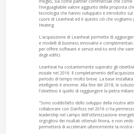
meglio, sia come partner commerciali che come co
l'ineguagliabile valore aggiunto della proposta ch
tecnologia che hanno sviluppato e introdotto sul me
cuore di Leanheat ed è questo ciò che vogliamo p
Heating.
L'acquisizione di Leanheat permette di aggiunger
e modelli di business innovativi e complementari.
per offrire software e servizi end-to-end che vanno
degli edifici.
Leanheat ha costantemente superato gli obiettivi 
iniziale nel 2016. Il completamento dell'acquisizio
periodo di tempo molto breve. La base installata L
intelligenti è enorme. Alla fine del 2018, le solu
l'obiettivo è quello di raggiungere la pietra miliar
"Sono soddisfatto dello sviluppo della nostra atti
collaborare con Danfoss nel 2016 ci ha permesso
leadership nel campo dell'ottimizzazione energetic
orgogliosi dei risultati ottenuti finora, e non ved
permetterà di accelerare ulteriormente la nostra