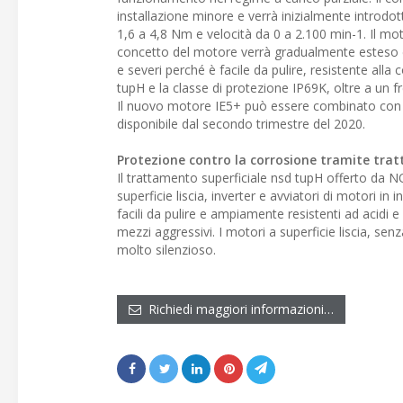
installazione minore e verrà inizialmente introd
1,6 a 4,8 Nm e velocità da 0 a 2.100 min-1. Il 
concetto del motore verrà gradualmente esteso con 
e severi perché è facile da pulire, resistente alla 
tupH e la classe di protezione IP69K, oltre a un 
Il nuovo motore IE5+ può essere combinato con 
disponibile dal secondo trimestre del 2020.
Protezione contro la corrosione tramite trat
Il trattamento superficiale nsd tupH offerto da N
superficie liscia, inverter e avviatori di motori in
facili da pulire e ampiamente resistenti ad acidi e 
mezzi aggressivi. I motori a superficie liscia, s
molto silenzioso.
Richiedi maggiori informazioni…