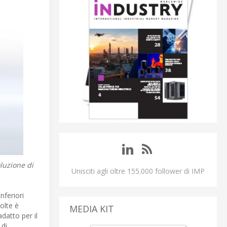
oluzione di
Unisciti agli oltre 155.000 follower di IMP
nferiori
volte è
MEDIA KIT
datto per il
 di