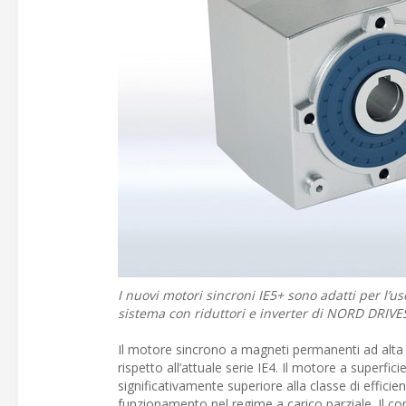
I nuovi motori sincroni IE5+ sono adatti per l’us
sistema con riduttori e inverter di NORD DRIV
Il motore sincrono a magneti permanenti ad alta 
rispetto all’attuale serie IE4. Il motore a superfic
significativamente superiore alla classe di effic
funzionamento nel regime a carico parziale. Il c