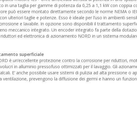
otto in una taglia per gamme di potenza da 0,25 a 1,1 kW con coppia c
motore può essere montato direttamente secondo le norme NEMA o IEC.
ulteriori taglie e potenze. Esso è ideale per l’uso in ambienti sensibil
corrosione e lavabile. In opzione sono disponibili il trattamento superfi
freno meccanico integrato. Un encoder integrato fa parte della dotazion
riduttori ed elettronica di azionamento NORD in un sistema modular
tamento superficiale
ORD è un’eccellente protezione contro la corrosione per riduttori, mot
 involucri in alluminio pressofuso ottimizzati per il lavaggio. Gli aziona
alcali. E’ anche possibile usare sistemi di pulizia ad alta pressione o a
enza ventilazione, prevengono la diffusione dei germi e hanno un funzi