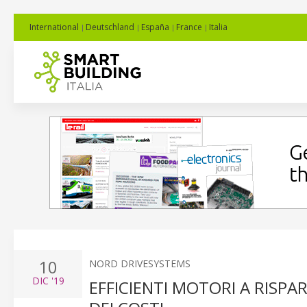
International
Deutschland
España
France
Italia
10
NORD DRIVESYSTEMS
DIC
'19
EFFICIENTI MOTORI A RISP