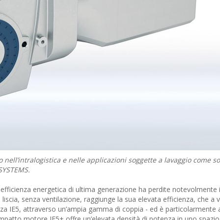
o nell’intralogistica e nelle applicazioni soggette a lavaggio come s
ESYSTEMS.
efficienza energetica di ultima generazione ha perdite notevolmente i
ie liscia, senza ventilazione, raggiunge la sua elevata efficienza, che a 
ienza IE5, attraverso un’ampia gamma di coppia - ed è particolarmente a
ompatto motore IE5+ offre un’elevata densità di potenza in uno spazio