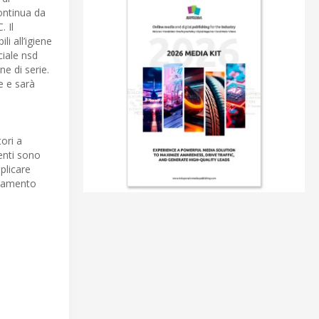
ontinua da
 Il
i all’igiene
ciale nsd
e di serie.
e e sarà
ori a
menti sono
pplicare
onamento