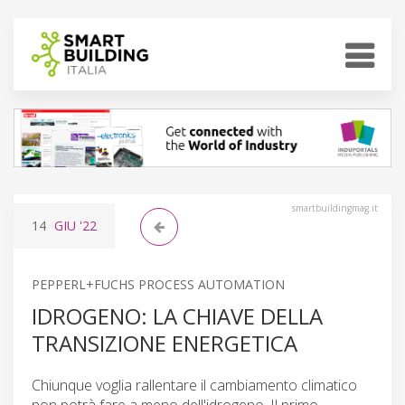
smartbuildingmag.it
14
GIU
'22
PEPPERL+FUCHS PROCESS AUTOMATION
IDROGENO: LA CHIAVE DELLA
TRANSIZIONE ENERGETICA
Chiunque voglia rallentare il cambiamento climatico
non potrà fare a meno dell'idrogeno. Il primo