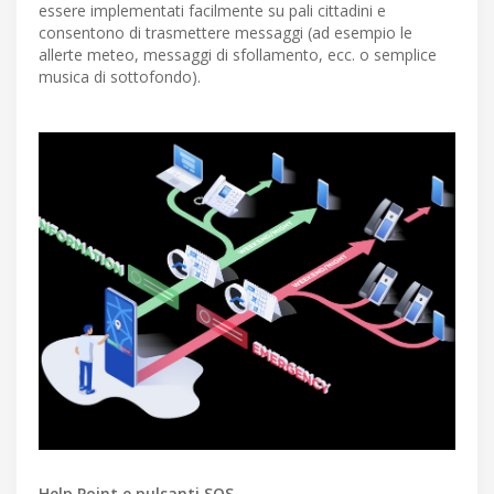
essere implementati facilmente su pali cittadini e
consentono di trasmettere messaggi (ad esempio le
allerte meteo, messaggi di sfollamento, ecc. o semplice
musica di sottofondo).
Help Point e pulsanti SOS