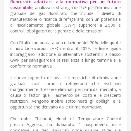
fluorurati: adattarsi alla normativa per un futuro
sostenibile
, analizza la strategia dell'UE per l'eliminazione
graduale dei gas fluorurati, che include il divieto di
manutenzione o ricarica di refrigeranti con un potenziale
di riscaldamento globale (GWP) superiore a 2.500 e
controlli obbligatori delle perdite e delle emissioni.
Con l'Italia che punta a una riduzione del 70% delle quote
di idrofluorocarburi (HFC) entro il 2029, le linee guida
incoraggiano l'adozione di alternative sostenibili a basso
GWP per salvaguardare la resilienza a lungo termine e la
conformità normativa.
Il nuovo rapporto delinea le tempistiche di eliminazione
graduale così come i refrigeranti che rischiano
maggiormente di essere eliminati per primi dal mercato, a
causa di fattori quali l'aumento dei costi e le crescenti
restrizioni. Vengono inoltre sottolineati gli obblighi e le
opportunità che derivano dalle ultime normative.
Christophe Chihaoui, Head of Temperature Control
presso Aggreko, ha dichiarato: “L'inasprimento delle
normative sui gas fluorurati pone diverse sfide alle