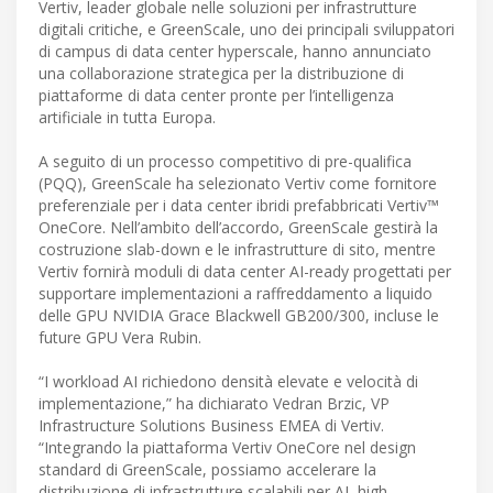
Vertiv, leader globale nelle soluzioni per infrastrutture
digitali critiche, e GreenScale, uno dei principali sviluppatori
di campus di data center hyperscale, hanno annunciato
una collaborazione strategica per la distribuzione di
piattaforme di data center pronte per l’intelligenza
artificiale in tutta Europa.
A seguito di un processo competitivo di pre-qualifica
(PQQ), GreenScale ha selezionato Vertiv come fornitore
preferenziale per i data center ibridi prefabbricati Vertiv™
OneCore. Nell’ambito dell’accordo, GreenScale gestirà la
costruzione slab-down e le infrastrutture di sito, mentre
Vertiv fornirà moduli di data center AI-ready progettati per
supportare implementazioni a raffreddamento a liquido
delle GPU NVIDIA Grace Blackwell GB200/300, incluse le
future GPU Vera Rubin.
“I workload AI richiedono densità elevate e velocità di
implementazione,” ha dichiarato Vedran Brzic, VP
Infrastructure Solutions Business EMEA di Vertiv.
“Integrando la piattaforma Vertiv OneCore nel design
standard di GreenScale, possiamo accelerare la
distribuzione di infrastrutture scalabili per AI, high-