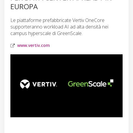
EUROPA
Le piattaforme prefabbricate Vertiv OneCore
supporteranno workload AI ad alta densità nei
campus hyperscale di GreenScale.
www.vertiv.com