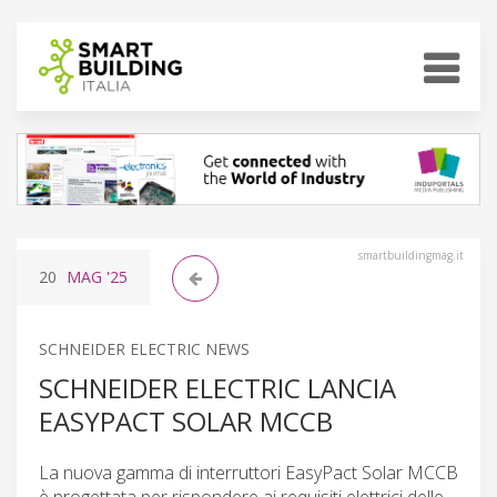
smartbuildingmag.it
20
MAG
'25
SCHNEIDER ELECTRIC NEWS
SCHNEIDER ELECTRIC LANCIA
EASYPACT SOLAR MCCB
La nuova gamma di interruttori EasyPact Solar MCCB
è progettata per rispondere ai requisiti elettrici delle